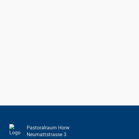
Pastoralraum Horw
Neumattstrasse 3