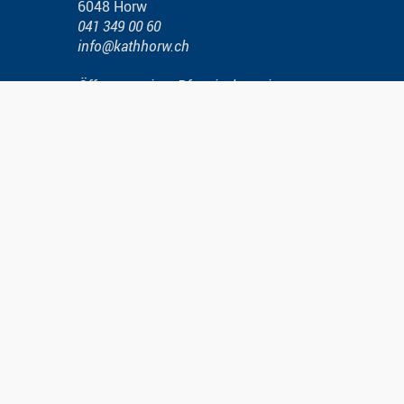
6048 Horw
041 349 00 60
info@kathhorw.ch
Öffnungszeiten Pfarreisekretariat
Im Notfall ausserhalb der Öffnungszeiten
folgen Sie den Anweisungen der
Telefonansage.
Kirchgemeindeamt der kath. Kirchgemeinde
Horw
Zumhofstrasse 2
6048 Horw
041 349 00 88
kirchgemeindeamt@kathhorw.ch
Öffnungszeiten Kirchgemeindeamt