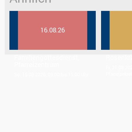
16.08.26
Familiengottesdienst,
Rosenkr
Pfarreizentrum
Fr. 21.08.20
Pfarreisekre
So. 16.08.2026, 09.00 bis 15.00 Uhr