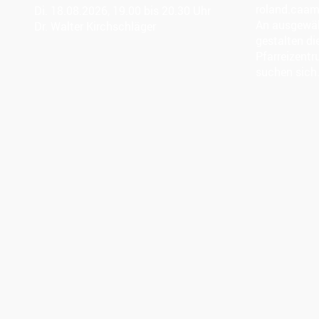
roland.caa
Di. 18.08.2026, 19.00 bis 20.30 Uhr
An ausgewäh
Dr. Walter Kirchschläger
gestalten di
Pfarreizent
suchen sich.