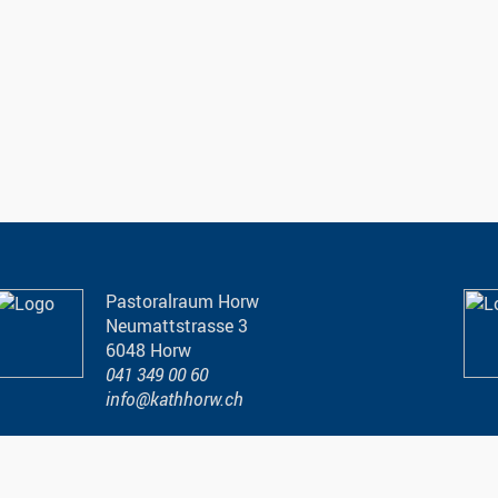
Pastoralraum Horw
Neumattstrasse 3
6048 Horw
041 349 00 60
info@kathhorw.ch
Öffnungszeiten Pfarreisekretariat
Im Notfall ausserhalb der
Öffnungszeiten folgen Sie den