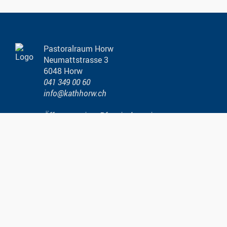
Pastoralraum Horw
Neumattstrasse 3
6048 Horw
041 349 00 60
info@kathhorw.ch
Öffnungszeiten Pfarreisekretariat
Im Notfall ausserhalb der Öffnungszeiten
folgen Sie den Anweisungen der
Telefonansage.
Kirchgemeindeamt der kath. Kirchgemeinde
Horw
Zumhofstrasse 2
6048 Horw