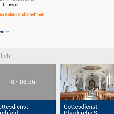
athhorw.ch
nen Kalender übernehmen
orher
lich
07.08.26
ottesdienst
Gottesdienst,
rchfeld
Pfarrkirche St.