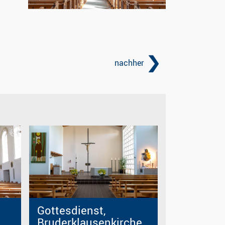
nachher
Gottesdienst,
Bruderklausenkirche