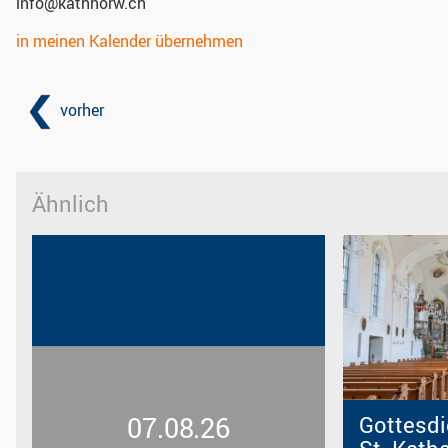
info@kathhorw.ch
in meinen Kalender übernehmen
vorher
Ähnlich
07.08.26
Gottesdi