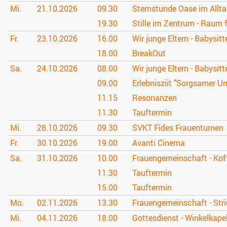
Mi.
21.10.
2026
09.30
Sternstunde Oase im Allt
19.30
Stille im Zentrum - Raum 
Fr.
23.10.
2026
16.00
Wir junge Eltern - Babysitt
18.00
BreakOut
Sa.
24.10.
2026
08.00
Wir junge Eltern - Babysitt
09.00
Erlebnisziit "Sorgsamer 
11.15
Resonanzen
11.30
Tauftermin
Mi.
28.10.
2026
09.30
SVKT Fides Frauenturnen
Fr.
30.10.
2026
19.00
Avanti Cinema
Sa.
31.10.
2026
10.00
Frauengemeinschaft - Kof
11.30
Tauftermin
15.00
Tauftermin
Mo.
02.11.
2026
13.30
Frauengemeinschaft - Stri
Mi.
04.11.
2026
18.00
Gottesdienst - Winkelkapel