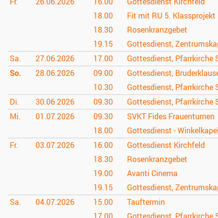
Fr.
26.06.
2026
16.00
Gottesdienst Kirchfeld
18.00
Fit mit RU 5. Klassprojekt
18.30
Rosenkranzgebet
19.15
Gottesdienst, Zentrumska
Sa.
27.06.
2026
17.00
Gottesdienst, Pfarrkirche 
So.
28.06.
2026
09.00
Gottesdienst, Bruderklau
10.30
Gottesdienst, Pfarrkirche 
Di.
30.06.
2026
09.30
Gottesdienst, Pfarrkirche 
Mi.
01.07.
2026
09.30
SVKT Fides Frauenturnen
18.00
Gottesdienst - Winkelkapel
Fr.
03.07.
2026
16.00
Gottesdienst Kirchfeld
18.30
Rosenkranzgebet
19.00
Avanti Cinema
19.15
Gottesdienst, Zentrumska
Sa.
04.07.
2026
15.00
Tauftermin
17.00
Gottesdienst, Pfarrkirche 