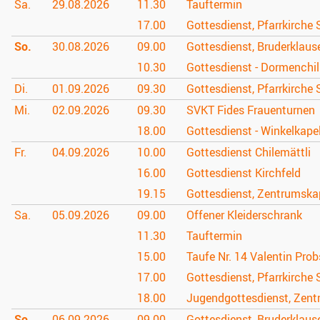
Sa.
29.08.
2026
11.30
Tauftermin
17.00
Gottesdienst, Pfarrkirche 
So.
30.08.
2026
09.00
Gottesdienst, Bruderklau
10.30
Gottesdienst - Dormenchil
Di.
01.09.
2026
09.30
Gottesdienst, Pfarrkirche 
Mi.
02.09.
2026
09.30
SVKT Fides Frauenturnen
18.00
Gottesdienst - Winkelkapel
Fr.
04.09.
2026
10.00
Gottesdienst Chilemättli
16.00
Gottesdienst Kirchfeld
19.15
Gottesdienst, Zentrumska
Sa.
05.09.
2026
09.00
Offener Kleiderschrank
11.30
Tauftermin
15.00
Taufe Nr. 14 Valentin Prob
17.00
Gottesdienst, Pfarrkirche 
18.00
Jugendgottesdienst, Zent
So.
06.09.
2026
09.00
Gottesdienst, Bruderklau